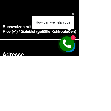
How can we help you?
Buchweizen mit Pilzen und Salat (v) /
Plov (v*) / Golubtsi (gefüllte Kohlrouladen)
1
Adresse
Kompott / Cola / Kaffee
Pariser Straße 18A
10707 Berlin
Deutschland
Kontakt
+493091555619
FRIDAY/SATURDAY/SUNDAY
+491749487777
€19.99